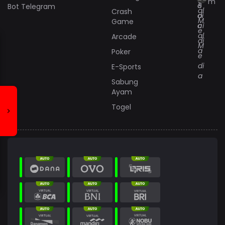
m
Bot Telegram
Crash
Game
Arcade
Poker
E-Sports
Sabung
Ayam
Togel