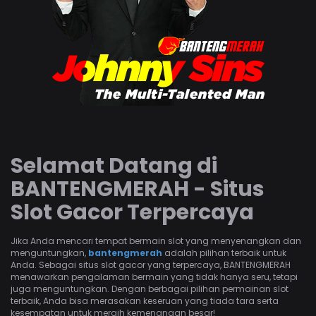
Selamat Datang di
BANTENGMERAH - Situs
Slot Gacor Terpercaya
Jika Anda mencari tempat bermain slot yang menyenangkan dan
menguntungkan,
bantengmerah
adalah pilihan terbaik untuk
Anda. Sebagai situs slot gacor yang terpercaya, BANTENGMERAH
menawarkan pengalaman bermain yang tidak hanya seru, tetapi
juga menguntungkan. Dengan berbagai pilihan permainan slot
terbaik, Anda bisa merasakan keseruan yang tiada tara serta
kesempatan untuk meraih kemenangan besar!