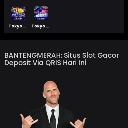
Tokyo Drift Nitro
Tokyo Drift
BANTENGMERAH: Situs Slot Gacor
Deposit Via QRIS Hari Ini