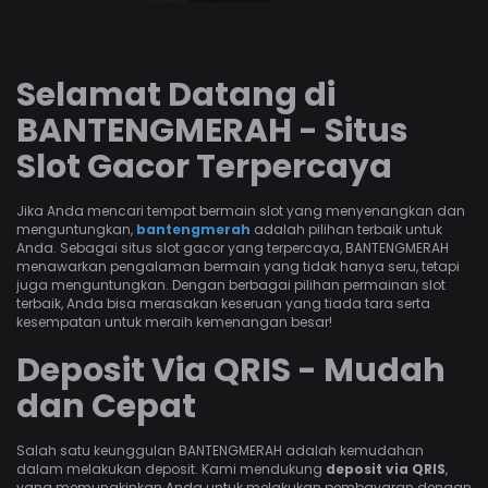
Selamat Datang di
BANTENGMERAH - Situs
Slot Gacor Terpercaya
Jika Anda mencari tempat bermain slot yang menyenangkan dan
menguntungkan,
bantengmerah
adalah pilihan terbaik untuk
Anda. Sebagai situs slot gacor yang terpercaya, BANTENGMERAH
menawarkan pengalaman bermain yang tidak hanya seru, tetapi
juga menguntungkan. Dengan berbagai pilihan permainan slot
terbaik, Anda bisa merasakan keseruan yang tiada tara serta
kesempatan untuk meraih kemenangan besar!
Deposit Via QRIS - Mudah
dan Cepat
Salah satu keunggulan BANTENGMERAH adalah kemudahan
dalam melakukan deposit. Kami mendukung
deposit via QRIS
,
yang memungkinkan Anda untuk melakukan pembayaran dengan